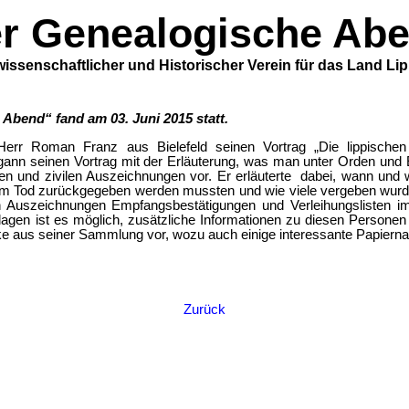
r Genealogische Ab
issenschaftlicher und Historischer Verein für das Land Lip
Abend“ fand am 03. Juni 2015 statt.
err Roman Franz aus Bielefeld seinen Vortrag „Die lippische
gann seinen Vortrag mit der Erläuterung, was man unter Orden und
schen und zivilen Auszeichnungen vor. Er erläuterte dabei, wann un
beim Tod zurückgegeben werden mussten und wie viele vergeben wurd
n Auszeichnungen Empfangsbestätigungen und Verleihungslisten i
lagen ist es möglich, zusätzliche Informationen zu diesen Persone
ücke aus seiner Sammlung vor, wozu auch einige interessante Papiern
Zurück