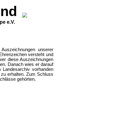
end
pe e.V.
n Auszeichnungen unserer
 Ehrenzeichen versteht und
d wer diese Auszeichnungen
en. Danach wies er darauf
m Landesarchiv vorhanden
n zu erhalten. Zum Schluss
achlässe gehörten.